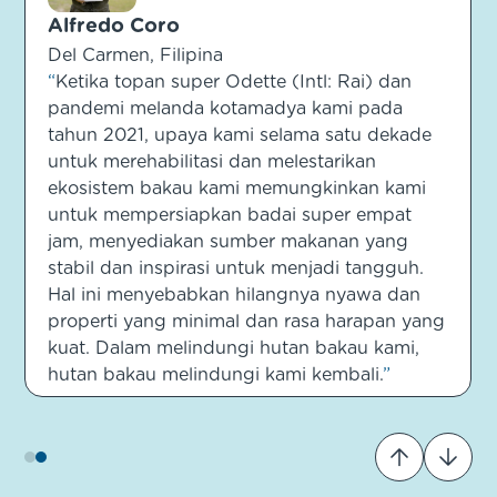
Noel Ruiz
Alfredo Coro
Santa Fe, Honduras
Del Carmen, Filipina
“
Walikota dapat mencapai banyak hal
bersama. Tindakan berbagi pengalaman yang
“
Ketika topan super Odette (Intl: Rai) dan
sama untuk membuat front bersama untuk
pandemi melanda kotamadya kami pada
mengangkat suara yang mendukung para
tahun 2021, upaya kami selama satu dekade
nelayan artisanal. Nelayan artisanal
untuk merehabilitasi dan melestarikan
dipandang sebagai yang terendah dalam
ekosistem bakau kami memungkinkan kami
perekonomian negara-negara. Sebagai
untuk mempersiapkan badai super empat
walikota dan pemimpin lokal, kita dapat
jam, menyediakan sumber makanan yang
mempromosikan kebijakan publik kotamadya
stabil dan inspirasi untuk menjadi tangguh.
dan menjangkau pemerintah pusat. Kami
Hal ini menyebabkan hilangnya nyawa dan
dapat mempromosikan kerja sama dan
properti yang minimal dan rasa harapan yang
perjanjian kembaran yang berfokus pada
kuat. Dalam melindungi hutan bakau kami,
penangkapan ikan artisanal dan
mengidentifikasi ceruk pasar dan peluang
hutan bakau melindungi kami kembali.
”
untuk pertukaran komersial yang mendukung
penangkapan ikan artisanal.
”