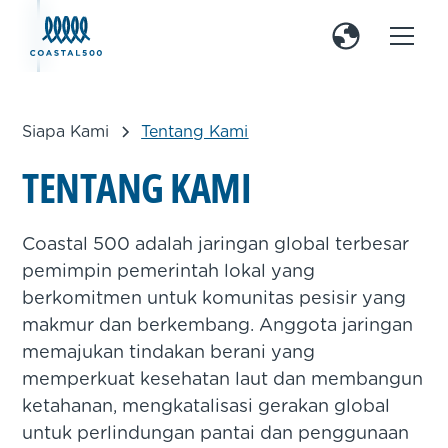
Siapa Kami
Tentang Kami
T
E
N
T
A
N
G
K
A
M
I
Coastal 500 adalah jaringan global terbesar
pemimpin pemerintah lokal yang
berkomitmen untuk komunitas pesisir yang
makmur dan berkembang. Anggota jaringan
memajukan tindakan berani yang
memperkuat kesehatan laut dan membangun
ketahanan, mengkatalisasi gerakan global
untuk perlindungan pantai dan penggunaan