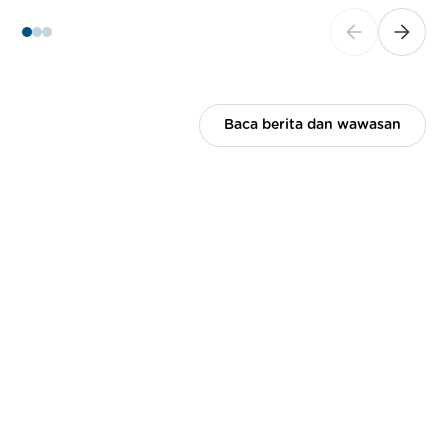
Baca berita dan wawasan
TERLIBAT. TETAP
TERHUBUNG.
Baik Anda anggota saat ini, calon pemimpin, atau
mitra, Coastal 500 menawarkan berbagai cara