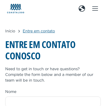
Início
Entre em contato
E
N
T
R
E
E
M
C
O
N
T
A
T
O
C
O
N
O
S
C
O
Need to get in touch or have questions?
Complete the form below and a member of our
team will be in touch.
Nome